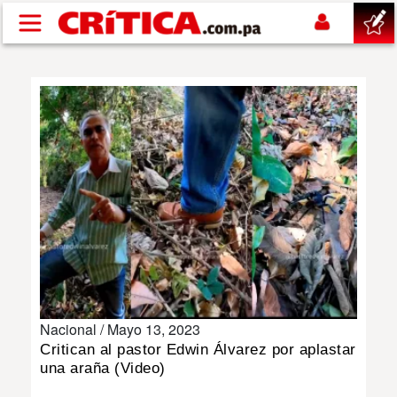
Pasar al contenido principal
buscar
SUCESOS
NACIONAL
POLÍTICA
SHOW
Nacional /
Mayo 13, 2023
DEPORTES
Critican al pastor Edwin Álvarez por aplastar
una araña (Video)
MUNDO