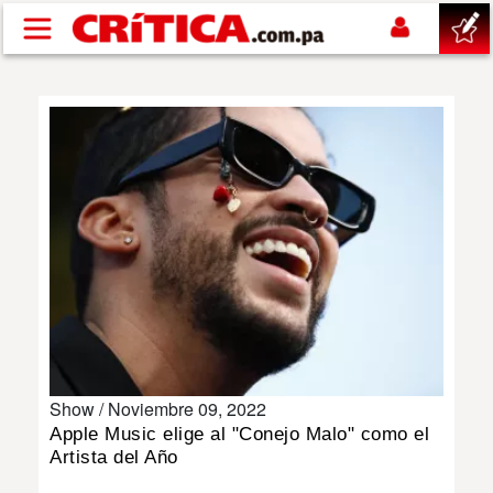
Pasar al contenido principal
buscar
SUCESOS
NACIONAL
POLÍTICA
SHOW
Show /
Noviembre 09, 2022
DEPORTES
Apple Music elige al "Conejo Malo" como el
Artista del Año
MUNDO