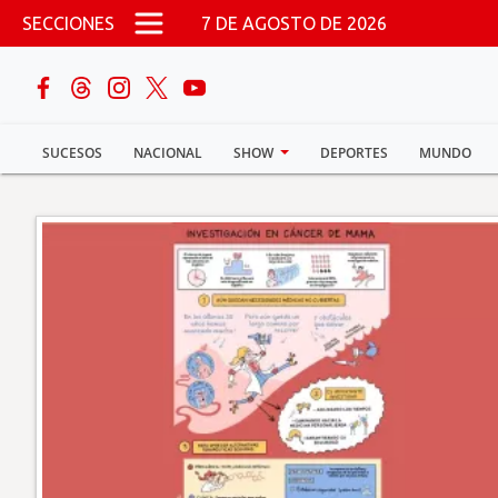
Pasar al contenido principal
SECCIONES
7 DE AGOSTO DE 2026
buscar
SUCESOS
NACIONAL
SHOW
DEPORTES
MUNDO
Sucesos
Nacional
Política
Show
Deportes
Mundo