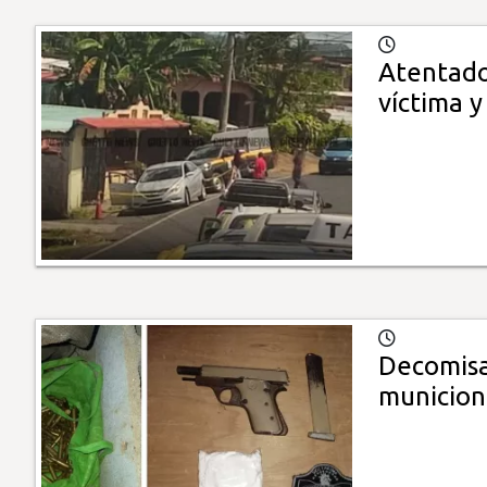
Atentado 
víctima 
Decomisan
municion