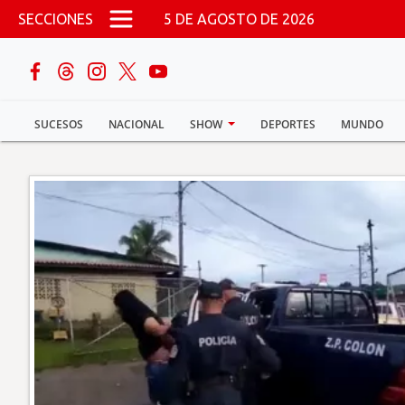
Pasar al contenido principal
SECCIONES
5 DE AGOSTO DE 2026
buscar
SUCESOS
NACIONAL
SHOW
DEPORTES
MUNDO
Sucesos
Nacional
Política
Show
Deportes
Mundo