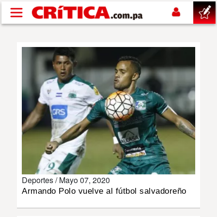
Pasar al contenido principal
buscar
SUCESOS
NACIONAL
POLÍTICA
SHOW
Deportes /
Mayo 07, 2020
DEPORTES
Armando Polo vuelve al fútbol salvadoreño
MUNDO