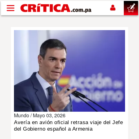
Pasar al contenido principal
buscar
SUCESOS
NACIONAL
POLÍTICA
SHOW
Mundo /
Mayo 03, 2026
DEPORTES
Avería en avión oficial retrasa viaje del Jefe
del Gobierno español a Armenia
MUNDO