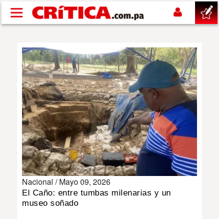
Pasar al contenido principal
buscar
SUCESOS
NACIONAL
POLÍTICA
SHOW
Nacional /
Mayo 09, 2026
DEPORTES
El Caño: entre tumbas milenarias y un
museo soñado
MUNDO