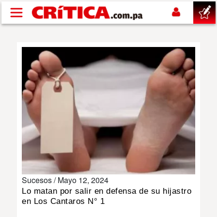
Pasar al contenido principal
buscar
SUCESOS
NACIONAL
POLÍTICA
SHOW
Sucesos /
Mayo 12, 2024
DEPORTES
Lo matan por salir en defensa de su hijastro
en Los Cantaros N° 1
MUNDO