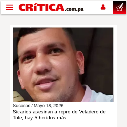
Pasar al contenido principal
buscar
SUCESOS
NACIONAL
POLÍTICA
SHOW
Sucesos /
Mayo 18, 2026
DEPORTES
Sicarios asesinan a repre de Veladero de
Tole; hay 5 heridos más
MUNDO