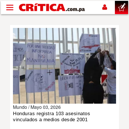
Pasar al contenido principal
buscar
SUCESOS
NACIONAL
POLÍTICA
SHOW
Mundo /
Mayo 03, 2026
DEPORTES
Honduras registra 103 asesinatos
vinculados a medios desde 2001
MUNDO