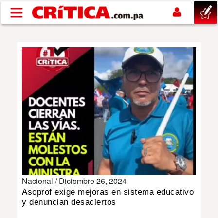
Pasar al contenido principal
buscar
SUCESOS
NACIONAL
POLÍTICA
SHOW
Nacional /
Diciembre 26, 2024
DEPORTES
Asoprof exige mejoras en sistema educativo
y denuncian desaciertos
MUNDO