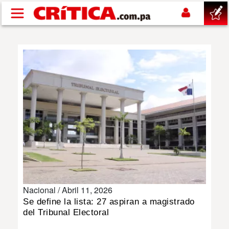
Pasar al contenido principal
buscar
SUCESOS
NACIONAL
POLÍTICA
SHOW
Nacional /
Abril 11, 2026
DEPORTES
Se define la lista: 27 aspiran a magistrado
del Tribunal Electoral
MUNDO