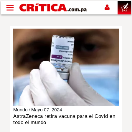
Pasar al contenido principal
buscar
SUCESOS
NACIONAL
POLÍTICA
SHOW
Mundo /
Mayo 07, 2024
DEPORTES
AstraZeneca retira vacuna para el Covid en
todo el mundo
MUNDO