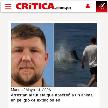
Pasar al contenido principal
buscar
SUCESOS
NACIONAL
POLÍTICA
SHOW
Mundo /
Mayo 14, 2026
DEPORTES
Arrestan al turista que apedreó a un animal
en peligro de extinción en
MUNDO