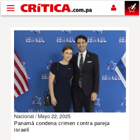
Pasar al contenido principal
buscar
SUCESOS
NACIONAL
POLÍTICA
SHOW
Nacional /
Mayo 22, 2025
DEPORTES
Panamá condena crimen contra pareja
israelí
MUNDO