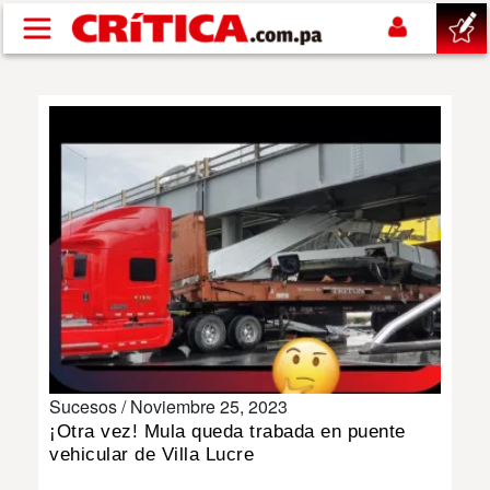
Pasar al contenido principal
buscar
SUCESOS
NACIONAL
POLÍTICA
SHOW
Sucesos /
Noviembre 25, 2023
DEPORTES
¡Otra vez! Mula queda trabada en puente
vehicular de Villa Lucre
MUNDO