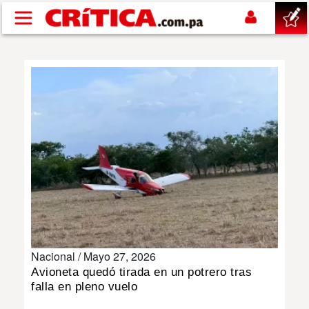
Pasar al contenido principal
buscar
SUCESOS
NACIONAL
POLÍTICA
SHOW
Nacional /
Mayo 27, 2026
DEPORTES
Avioneta quedó tirada en un potrero tras
falla en pleno vuelo
MUNDO