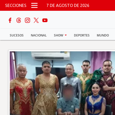
Pasar al contenido principal
SECCIONES
7 DE AGOSTO DE 2026
buscar
SUCESOS
NACIONAL
SHOW
DEPORTES
MUNDO
Sucesos
Nacional
Política
Show
Deportes
Mundo