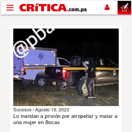
Pasar al contenido principal
buscar
SUCESOS
NACIONAL
POLÍTICA
SHOW
Sucesos /
Agosto 19, 2023
DEPORTES
Lo mandan a prisión por atropellar y matar a
una mujer en Bocas
MUNDO