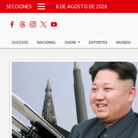
Pasar al contenido principal
SECCIONES
8 DE AGOSTO DE 2026
buscar
SUCESOS
NACIONAL
SHOW
DEPORTES
MUNDO
Sucesos
Nacional
Política
Show
Deportes
Mundo