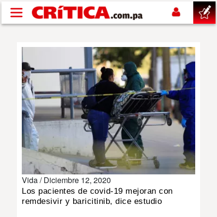
Pasar al contenido principal
buscar
SUCESOS
NACIONAL
POLÍTICA
SHOW
Vida /
Diciembre 12, 2020
DEPORTES
Los pacientes de covid-19 mejoran con
remdesivir y baricitinib, dice estudio
MUNDO