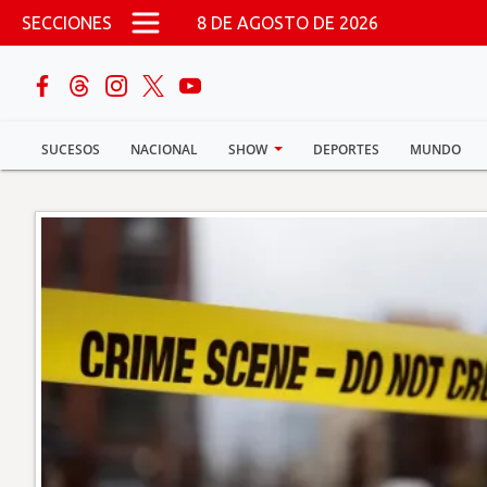
Pasar al contenido principal
SECCIONES
8 DE AGOSTO DE 2026
buscar
SUCESOS
NACIONAL
SHOW
DEPORTES
MUNDO
Sucesos
Nacional
Política
Show
Deportes
Mundo