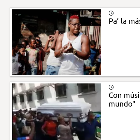
Pa’ la má
Con músic
mundo"