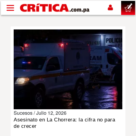
Pasar al contenido principal
buscar
SUCESOS
NACIONAL
POLÍTICA
SHOW
Sucesos /
Julio 12, 2026
DEPORTES
Asesinato en La Chorrera: la cifra no para
de crecer
MUNDO