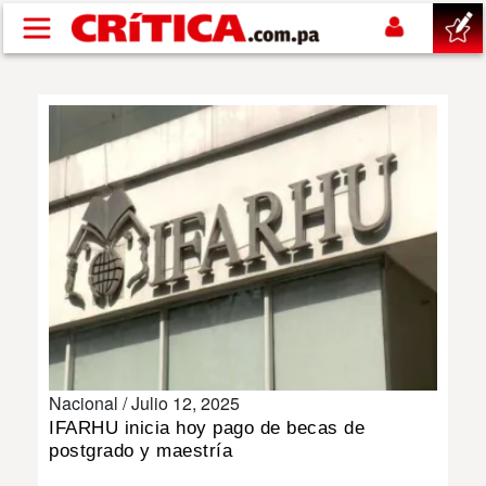
Pasar al contenido principal
buscar
SUCESOS
NACIONAL
POLÍTICA
SHOW
Nacional /
Julio 12, 2025
DEPORTES
IFARHU inicia hoy pago de becas de
postgrado y maestría
MUNDO