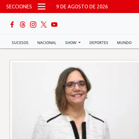
Pasar al contenido principal
SECCIONES
9 DE AGOSTO DE 2026
buscar
SUCESOS
NACIONAL
SHOW
DEPORTES
MUNDO
Sucesos
Nacional
Política
Show
Deportes
Mundo