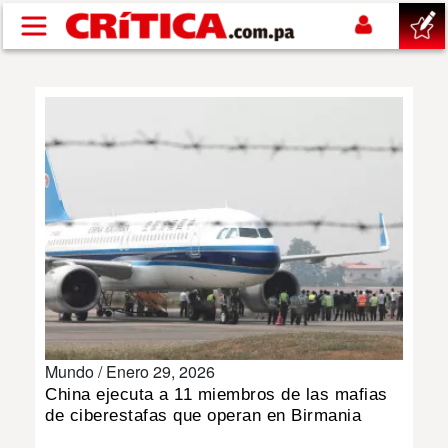
Pasar al contenido principal
buscar
SUCESOS
NACIONAL
POLÍTICA
SHOW
Mundo /
Enero 29, 2026
DEPORTES
China ejecuta a 11 miembros de las mafias
de ciberestafas que operan en Birmania
MUNDO