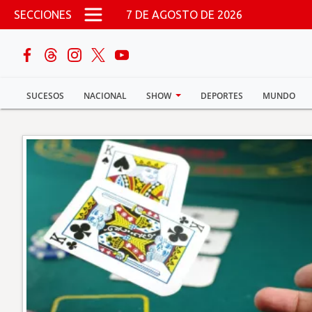
Pasar al contenido principal
SECCIONES
7 DE AGOSTO DE 2026
buscar
SUCESOS
NACIONAL
SHOW
DEPORTES
MUNDO
Sucesos
Nacional
Política
Show
Deportes
Mundo