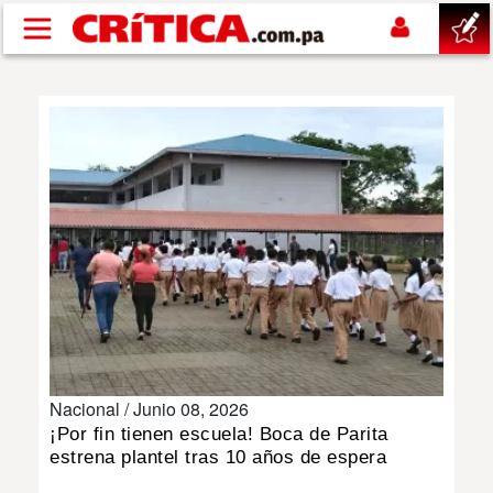
Pasar al contenido principal
buscar
SUCESOS
NACIONAL
POLÍTICA
SHOW
Nacional /
Junio 08, 2026
DEPORTES
¡Por fin tienen escuela! Boca de Parita
estrena plantel tras 10 años de espera
MUNDO