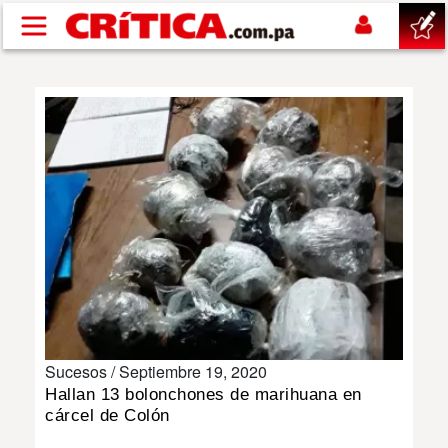
Pasar al contenido principal
buscar
SUCESOS
NACIONAL
POLÍTICA
SHOW
Sucesos /
Septiembre 19, 2020
DEPORTES
Hallan 13 bolonchones de marihuana en
cárcel de Colón
MUNDO