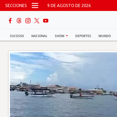
Pasar al contenido principal
SECCIONES
9 DE AGOSTO DE 2026
buscar
SUCESOS
NACIONAL
SHOW
DEPORTES
MUNDO
Sucesos
Nacional
Política
Show
Deportes
Mundo