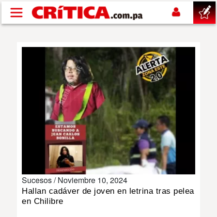
Pasar al contenido principal
buscar
SUCESOS
NACIONAL
POLÍTICA
SHOW
Sucesos /
Noviembre 10, 2024
DEPORTES
Hallan cadáver de joven en letrina tras pelea
en Chilibre
MUNDO