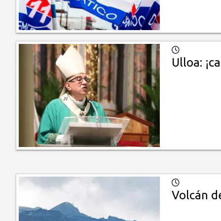
Ulloa: ¡c
Volcán de