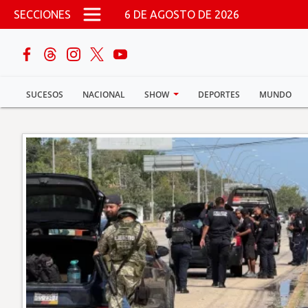
Pasar al contenido principal
SECCIONES
6 DE AGOSTO DE 2026
buscar
SUCESOS
NACIONAL
SHOW
DEPORTES
MUNDO
Sucesos
Nacional
Política
Show
Deportes
Mundo