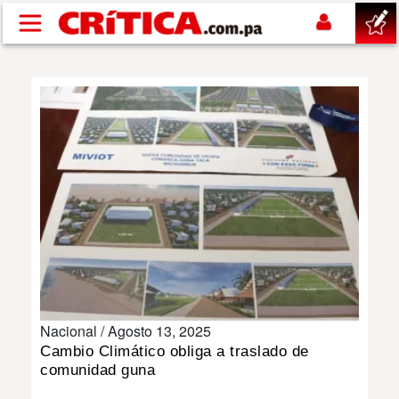
Pasar al contenido principal
buscar
SUCESOS
NACIONAL
POLÍTICA
SHOW
Nacional /
Agosto 13, 2025
DEPORTES
Cambio Climático obliga a traslado de
comunidad guna
MUNDO