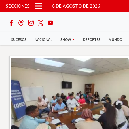
Pasar al contenido principal
SECCIONES
8 DE AGOSTO DE 2026
buscar
SUCESOS
NACIONAL
SHOW
DEPORTES
MUNDO
Sucesos
Nacional
Política
Show
Deportes
Mundo