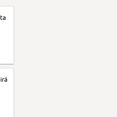
sta
irá