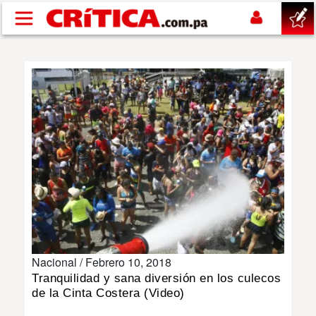
Pasar al contenido principal
buscar
SUCESOS
NACIONAL
POLÍTICA
SHOW
Nacional /
Febrero 10, 2018
DEPORTES
Tranquilidad y sana diversión en los culecos
de la Cinta Costera (Video)
MUNDO