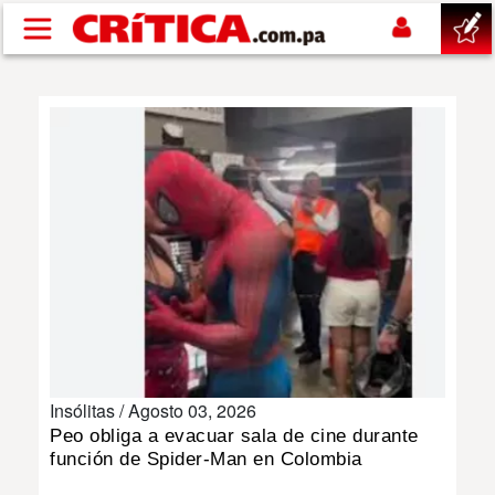
Pasar al contenido principal
buscar
SUCESOS
NACIONAL
POLÍTICA
SHOW
Insólitas /
Agosto 03, 2026
DEPORTES
Peo obliga a evacuar sala de cine durante
función de Spider-Man en Colombia
MUNDO