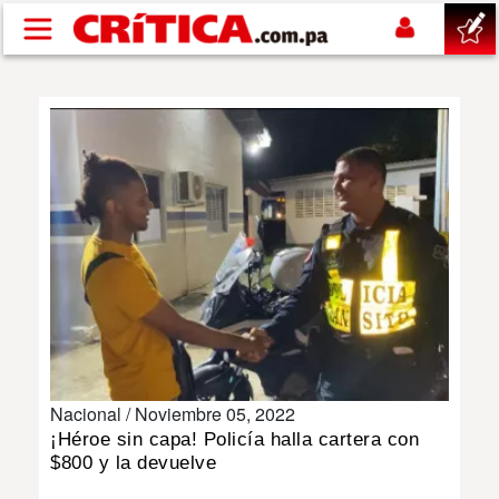
Pasar al contenido principal
buscar
SUCESOS
NACIONAL
POLÍTICA
SHOW
Nacional /
Noviembre 05, 2022
DEPORTES
¡Héroe sin capa! Policía halla cartera con
$800 y la devuelve
MUNDO