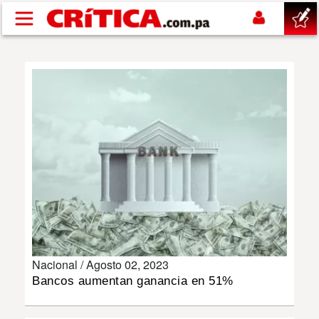
Pasar al contenido principal
buscar
SUCESOS
NACIONAL
POLÍTICA
SHOW
Nacional /
Agosto 02, 2023
DEPORTES
Bancos aumentan ganancia en 51%
MUNDO