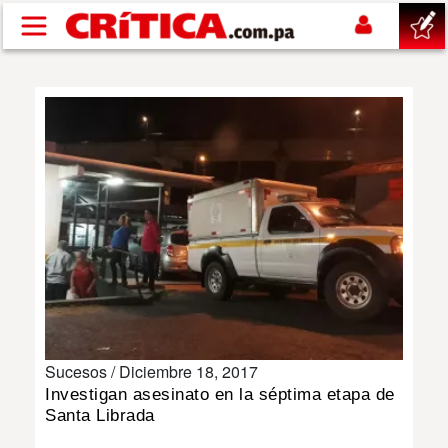
Pasar al contenido principal
buscar
SUCESOS
NACIONAL
POLÍTICA
SHOW
Sucesos /
Diciembre 18, 2017
DEPORTES
Investigan asesinato en la séptima etapa de
Santa Librada
MUNDO