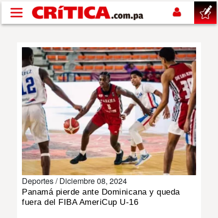
Pasar al contenido principal
buscar
SUCESOS
NACIONAL
POLÍTICA
SHOW
Deportes /
Diciembre 08, 2024
DEPORTES
Panamá pierde ante Dominicana y queda
fuera del FIBA AmeriCup U-16
MUNDO