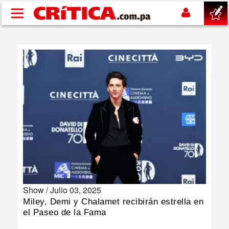
Pasar al contenido principal
buscar
SUCESOS
NACIONAL
POLÍTICA
SHOW
Show /
Julio 03, 2025
DEPORTES
Miley, Demi y Chalamet recibirán estrella en
el Paseo de la Fama
MUNDO