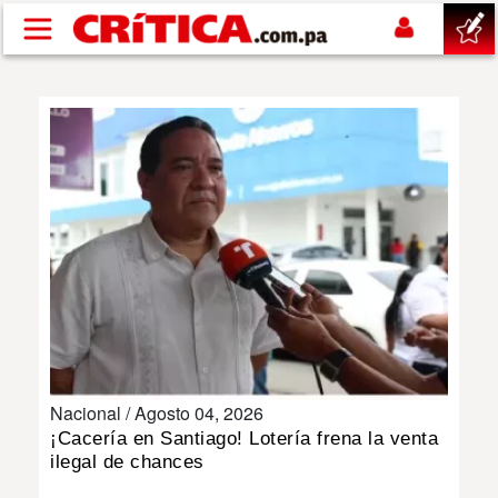
Pasar al contenido principal
buscar
SUCESOS
NACIONAL
POLÍTICA
SHOW
Nacional /
Agosto 04, 2026
DEPORTES
¡Cacería en Santiago! Lotería frena la venta
ilegal de chances
MUNDO