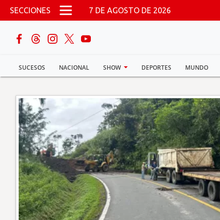
Pasar al contenido principal
SECCIONES
7 DE AGOSTO DE 2026
buscar
SUCESOS
NACIONAL
SHOW
DEPORTES
MUNDO
Sucesos
Nacional
Política
Show
Deportes
Mundo