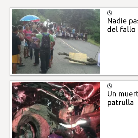
Nadie pa
del fallo
Un muert
patrulla