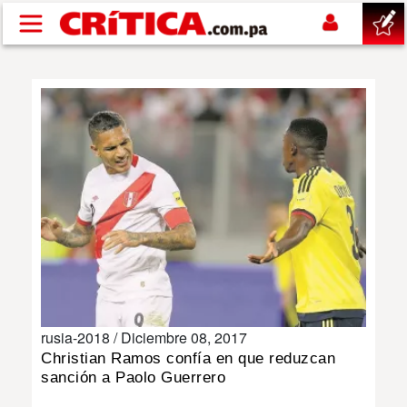
Pasar al contenido principal
buscar
SUCESOS
NACIONAL
POLÍTICA
SHOW
rusia-2018 /
Diciembre 08, 2017
DEPORTES
Christian Ramos confía en que reduzcan
sanción a Paolo Guerrero
MUNDO