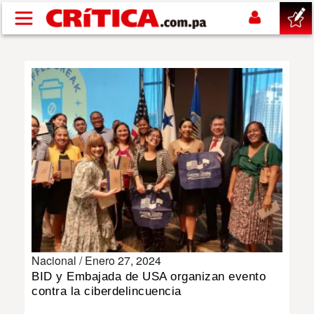
Pasar al contenido principal
buscar
SUCESOS
NACIONAL
POLÍTICA
SHOW
Nacional /
Enero 27, 2024
DEPORTES
BID y Embajada de USA organizan evento
contra la ciberdelincuencia
MUNDO