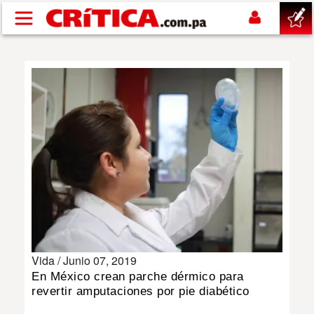
Pasar al contenido principal
buscar
SUCESOS
NACIONAL
POLÍTICA
SHOW
Vida /
Junio 07, 2019
DEPORTES
En México crean parche dérmico para
revertir amputaciones por pie diabético
MUNDO