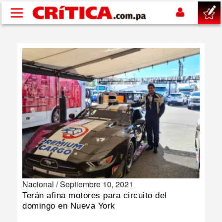
Pasar al contenido principal
buscar
SUCESOS
NACIONAL
POLÍTICA
SHOW
Nacional /
Septiembre 10, 2021
DEPORTES
Terán afina motores para circuito del
domingo en Nueva York
MUNDO