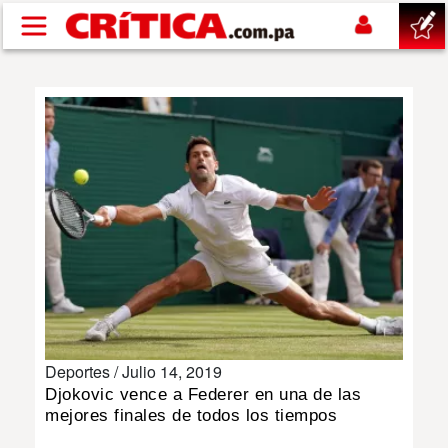
Pasar al contenido principal
buscar
SUCESOS
NACIONAL
POLÍTICA
SHOW
Deportes /
Julio 14, 2019
DEPORTES
Djokovic vence a Federer en una de las
mejores finales de todos los tiempos
MUNDO