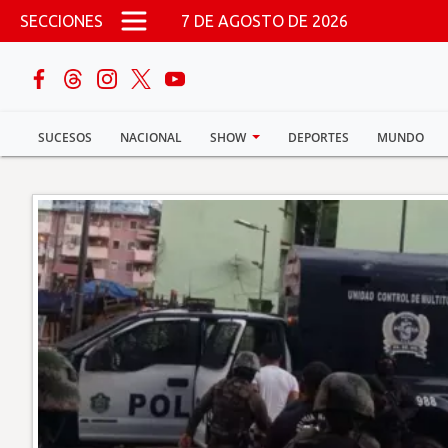
Pasar al contenido principal
SECCIONES
7 DE AGOSTO DE 2026
buscar
SUCESOS
NACIONAL
SHOW
DEPORTES
MUNDO
Sucesos
Nacional
Política
Show
Deportes
Mundo