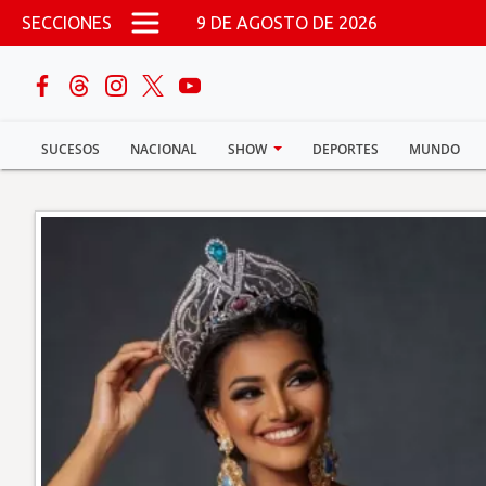
Pasar al contenido principal
SECCIONES
9 DE AGOSTO DE 2026
buscar
SUCESOS
NACIONAL
SHOW
DEPORTES
MUNDO
Sucesos
Nacional
Política
Show
Deportes
Mundo